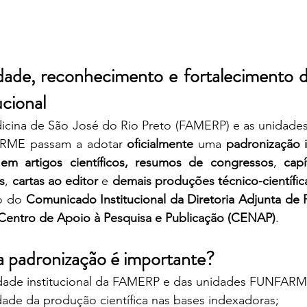
lidade, reconhecimento e fortalecimento 
ucional
icina de São José do Rio Preto (FAMERP) e as unidad
ME passam a adotar 
oficialmente 
uma 
padronização in
as em artigos científicos, resumos de congressos
, 
capí
s
, 
cartas ao editor
 e 
demais produções técnico-científica
o do 
Centro de Apoio à Pesquisa e Publicação (CENAP)
.
a padronização é importante?
idade institucional da FAMERP e das unidades FUNFARM
dade da produção científica nas bases indexadoras;