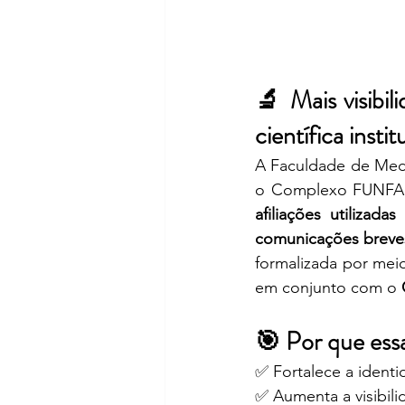
🔬 Mais visibi
científica instit
A Faculdade de Med
o Complexo FUNFAR
afiliações utilizad
comunicações breve
formalizada por mei
em conjunto com o 
🎯 Por que ess
✅ Fortalece a ident
✅ Aumenta a visibili