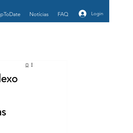
Login
pToDate
Notícias
FAQ
exo
as