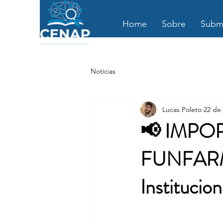
Home
Sobre
Submi
Notícias
Lucas Poleto
22 de 
📢 IMPO
FUNFARME
Institucio