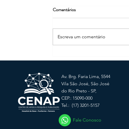
Comentários
Escreva um comentário
📢 Treinamento: Jornada de
Publicação e Etapas Editoriais
para Pesquisadores
Av. Brg. Faria Lima, 5544
Vila São José, São José
do Rio Preto - SP,
CEP.: 15090-000
Tel.: (17) 3201-5157
Fale Conosco