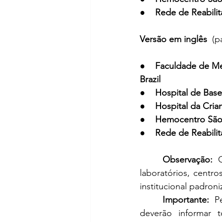
●    
Rede de Reabili
Versão em inglês  
(p
●    
Faculdade de Med
Brazil
●    
Hospital de Base
●    
Hospital da Cria
●    
Hemocentro São 
●    
Rede de Reabili
Observação:
 Q
laboratórios, centr
institucional padro
Importante:
 P
deverão informar to