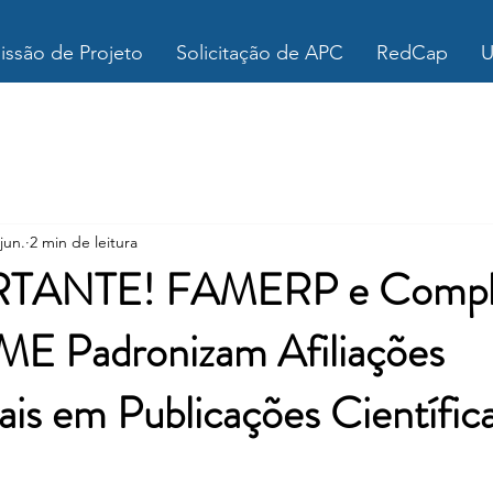
ssão de Projeto
Solicitação de APC
RedCap
U
jun.
2 min de leitura
RTANTE! FAMERP e Compl
 Padronizam Afiliações
nais em Publicações Científic