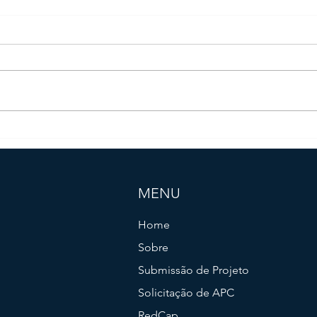
📋 Relatos de Caso – Preciso
CAPE
ACM, 
submeter ao Comitê de Ética em
Wile
Pesquisa?
MENU
Home
Sobre
Submissão de Projeto
Solicitação de APC
RedCap