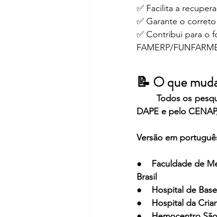
✅ Facilita a recupe
✅ Garante o correto 
✅ Contribui para o f
FAMERP/FUNFARME
📝 O que muda 
Todos os pesqui
DAPE e pelo CENAP, 
Versão em portuguê
●    
Faculdade de Med
Brasil
●    
Hospital de Base
●    
Hospital da Cria
●    
Hemocentro São 