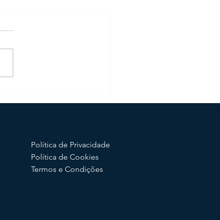
S e acordos APCs com
Springer Nature, Elsevier e
y
Política de Privacidade
Política de Cookies
Termos e Condições