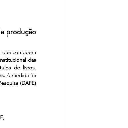
da produção 
es que compõem 
stitucional das 
tulos de livros
, 
s. 
A medida foi 
Comunicado Institucional da Diretoria Adjunta de Pesquisa (DAPE) 
E;