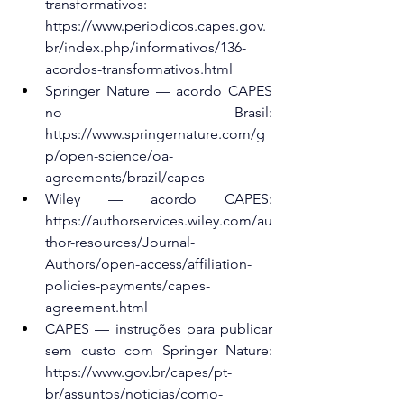
transformativos: 
https://www.periodicos.capes.gov.
br/index.php/informativos/136-
acordos-transformativos.html
Springer Nature — acordo CAPES 
no Brasil: 
https://www.springernature.com/g
p/open-science/oa-
agreements/brazil/capes
Wiley — acordo CAPES: 
https://authorservices.wiley.com/au
thor-resources/Journal-
Authors/open-access/affiliation-
policies-payments/capes-
agreement.html
CAPES — instruções para publicar 
sem custo com Springer Nature: 
https://www.gov.br/capes/pt-
br/assuntos/noticias/como-