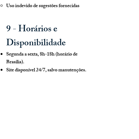
Uso indevido de sugestões fornecidas
9 - Horários e
Disponibilidade
Segunda a sexta, 8h-18h (horário de
Brasília).
Site disponível 24/7, salvo manutenções.
10 - Modificações
CENAP pode alterar Termos com aviso
prévio (email/site).
Continuar usando = aceitação das
mudanças.